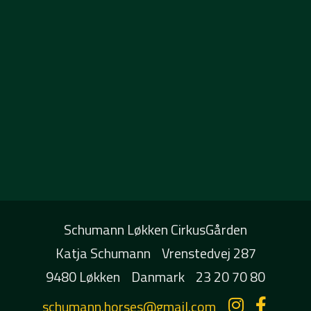
Schumann Løkken CirkusGården
Katja Schumann
Vrenstedvej 287
9480 Løkken
Danmark
23 20 70 80
schumann.horses@gmail.com