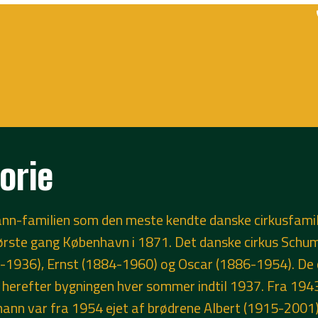
orie
nn-familien som den meste kendte danske cirkusfamili
ste gang København i 1871. Det danske cirkus Schuma
-1936), Ernst (1884-1960) og Oscar (1886-1954). De o
 herefter bygningen hver sommer indtil 1937. Fra 1943
umann var fra 1954 ejet af brødrene Albert (1915-200