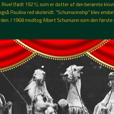
 Rivel (født 1921), som er datter af den berømte klovn
og også Paulina red skoleridt. "Schumannship" blev en
erden. I 1968 modtog Albert Schumann som den først