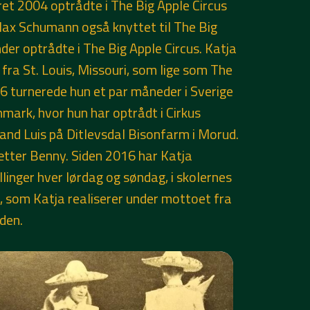
ret 2004 optrådte i The Big Apple Circus
 Max Schumann også knyttet til The Big
er optrådte i The Big Apple Circus. Katja
 fra St. Louis, Missouri, som lige som The
06 turnerede hun et par måneder i Sverige
ark, hvor hun har optrådt i Cirkus
nd Luis på Ditlevsdal Bisonfarm i Morud.
tter Benny. Siden 2016 har Katja
inger hver lørdag og søndag, i skolernes
 som Katja realiserer under mottoet fra
den.