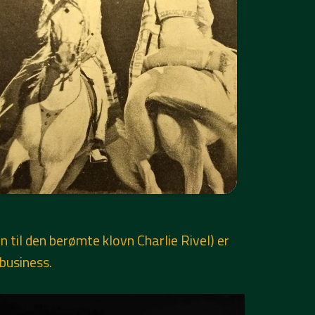
til den berømte klovn Charlie Rivel) er
business.