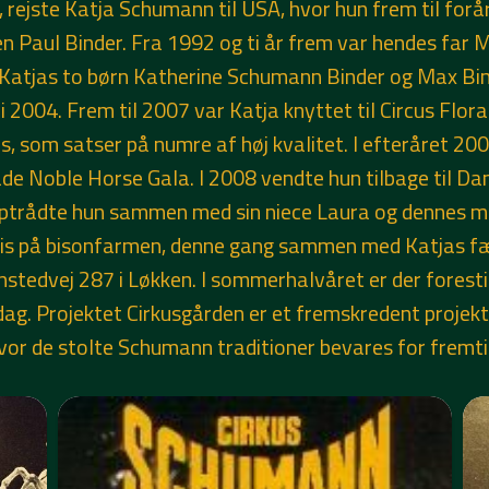
rejste Katja Schumann til USA, hvor hun frem til forå
en Paul Binder. Fra 1992 og ti år frem var hendes far
 Katjas to børn Katherine Schumann Binder og Max Bind
 2004. Frem til 2007 var Katja knyttet til Circus Flora
s, som satser på numre af høj kvalitet. I efteråret 20
Noble Horse Gala. I 2008 vendte hun tilbage til Danm
ptrådte hun sammen med sin niece Laura og dennes ma
uis på bisonfarmen, denne gang sammen med Katjas fæ
tedvej 287 i Løkken. I sommerhalvåret er der forestill
g. Projektet Cirkusgården er et fremskredent projekt,
hvor de stolte Schumann traditioner bevares for fremti