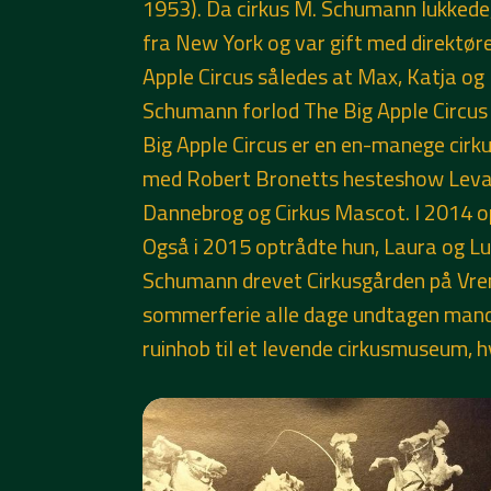
1953). Da cirkus M. Schumann lukkede, 
fra New York og var gift med direktør
Apple Circus således at Max, Katja og
Schumann forlod The Big Apple Circus i
Big Apple Circus er en en-manege cirku
med Robert Bronetts hesteshow Levade 
Dannebrog og Cirkus Mascot. I 2014 o
Også i 2015 optrådte hun, Laura og L
Schumann drevet Cirkusgården på Vrens
sommerferie alle dage undtagen manda
ruinhob til et levende cirkusmuseum, 