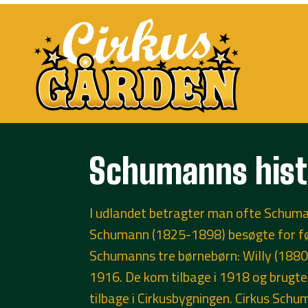
Schumanns hist
I udlandet betragter man ofte Schuma
Schumann (1825-1898) besøgte for før
Schumanns tre børnebørn: Willy (1880
1916. De kom tilbage i 1918 og brugte
tilbage i Cirkusbygningen. Cirkus Sch