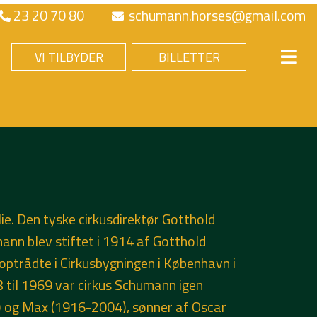
23 20 70 80
schumann.horses@gmail.com
VI TILBYDER
BILLETTER
e. Den tyske cirkusdirektør Gotthold
nn blev stiftet i 1914 af Gotthold
ptrådte i Cirkusbygningen i København i
 til 1969 var cirkus Schumann igen
1) og Max (1916-2004), sønner af Oscar