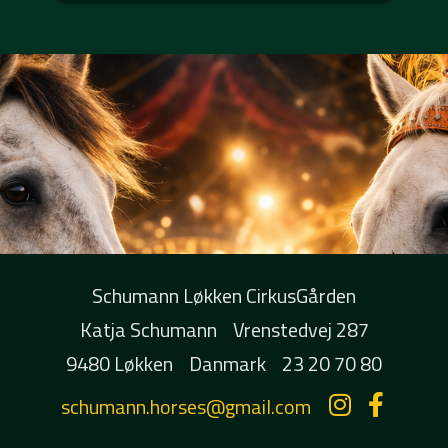
Schumann Løkken CirkusGården
Katja Schumann
Vrenstedvej 287
9480 Løkken
Danmark
23 20 70 80
schumann.horses@gmail.com