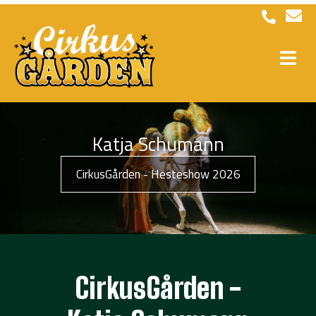
Katja Schumann
CirkusGården - Hesteshow 2026
CirkusGården -