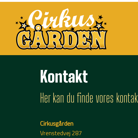
Kontakt
Her kan du finde vores kontak
Cirkusgården
Vrenstedvej 287