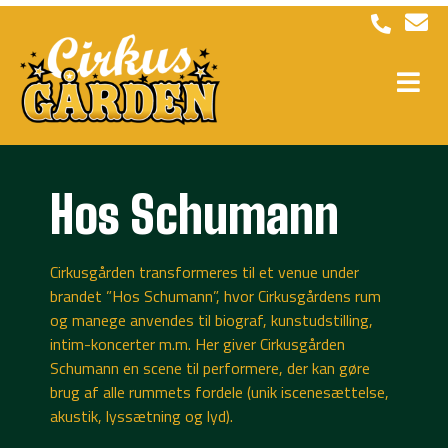
Hos Schumann
Cirkusgården transformeres til et venue under
brandet ”Hos Schumann”, hvor Cirkusgårdens rum
og manege anvendes til biograf, kunstudstilling,
intim-koncerter m.m. Her giver Cirkusgården
Schumann en scene til performere, der kan gøre
brug af alle rummets fordele (unik iscenesættelse,
akustik, lyssætning og lyd).